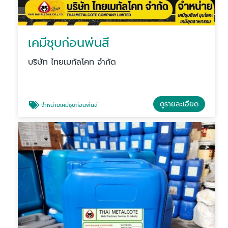
เคมีชุบก่อนพ่นสี
บริษัท ไทยเมทัลโคท จำกัด
ดูรายละเอียด
จำหน่ายเคมีชุบก่อนพ่นสี