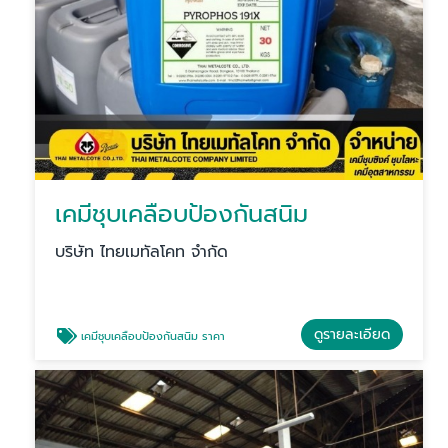
เคมีชุบเคลือบป้องกันสนิม
บริษัท ไทยเมทัลโคท จำกัด
ดูรายละเอียด
เคมีชุบเคลือบป้องกันสนิม ราคา