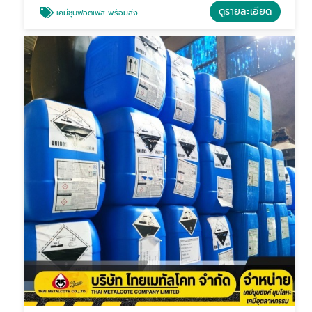
ดูรายละเอียด
เคมีชุบฟอตเฟส พร้อมส่ง