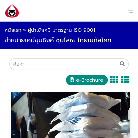
หน้าแรก
»
ผู้นำเข้าเคมี มาตรฐาน ISO 9001
จำหน่ายเคมีชุบซิงค์ ชุบโลหะ ไทยเมทัลโคท
e-Brochure