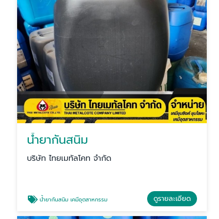
น้ำยากันสนิม
บริษัท ไทยเมทัลโคท จำกัด
ดูรายละเอียด
น้ำยากันสนิม เคมีอุตสาหกรรม