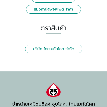
แมงกานีสฟอสเฟต ราคา
ตราสินค้า
บริษัท ไทยเมทัลโคท จำกัด
จำหน่ายเคมีชุบซิงค์ ชุบโลหะ ไทยเมทัลโคท