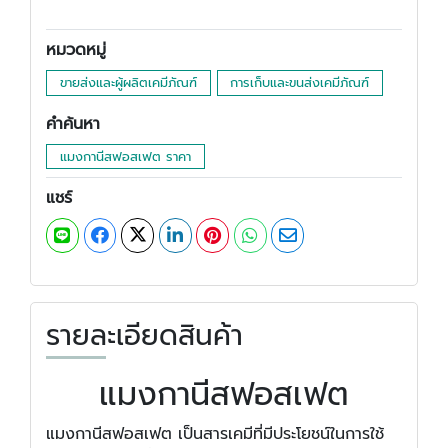
หมวดหมู่
ขายส่งและผู้ผลิตเคมีภัณฑ์
การเก็บและขนส่งเคมีภัณฑ์
คำค้นหา
แมงกานีสฟอสเฟต ราคา
แชร์
รายละเอียดสินค้า
แมงกานีสฟอสเฟต
แมงกานีสฟอสเฟต เป็นสารเคมีที่มีประโยชน์ในการใช้