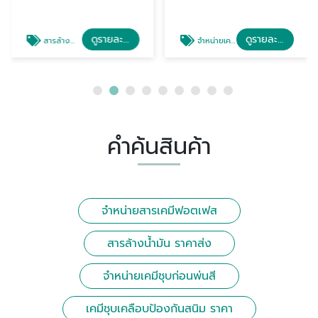
ดูรายละเอียด
ดูรายละเอียด
สารล้างน้ำมัน ราคาส่ง
จำหน่ายเคมีชุบก่อนพ่นสี
คำค้นสินค้า
จำหน่ายสารเคมีฟอตเฟส
สารล้างน้ำมัน ราคาส่ง
จำหน่ายเคมีชุบก่อนพ่นสี
เคมีชุบเคลือบป้องกันสนิม ราคา