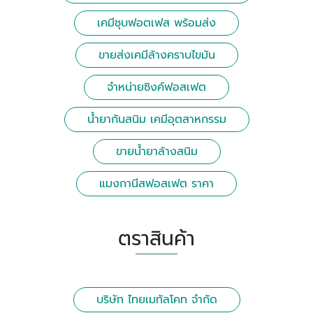
เคมีชุบฟอตเฟส พร้อมส่ง
ขายส่งเคมีล้างคราบไขมัน
จำหน่ายซิงค์ฟอสเฟต
น้ำยากันสนิม เคมีอุตสาหกรรม
ขายน้ำยาล้างสนิม
แมงกานีสฟอสเฟต ราคา
ตราสินค้า
บริษัท ไทยเมทัลโคท จำกัด