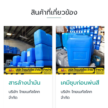
สินค้าที่เกี่ยวข้อง
สารล้างน้ำมัน
เคมีชุบก่อนพ่นสี
บริษัท ไทยเมทัลโคท
บริษัท ไทยเมทัลโคท
จำกัด
จำกัด